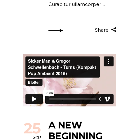
Curabitur ullamcorper
Share
25
A NEW
BEGINNING
sep