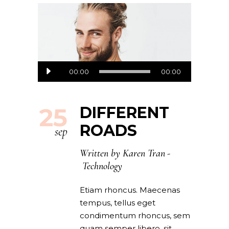
Audio
00:00
00:00
Player
25
DIFFERENT
ROADS
sep
Written by
Karen Tran
Technology
Etiam rhoncus. Maecenas
tempus, tellus eget
condimentum rhoncus, sem
quam semper libero, sit