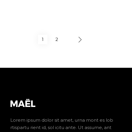
1
2
Lorem ipsum dolor sit amet, urna mont es lob
rtispartu rient id, sol icitu ante. Ut assume, ant