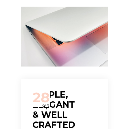
28
SIMPLE,
ELEGANT
sep
& WELL
CRAFTED